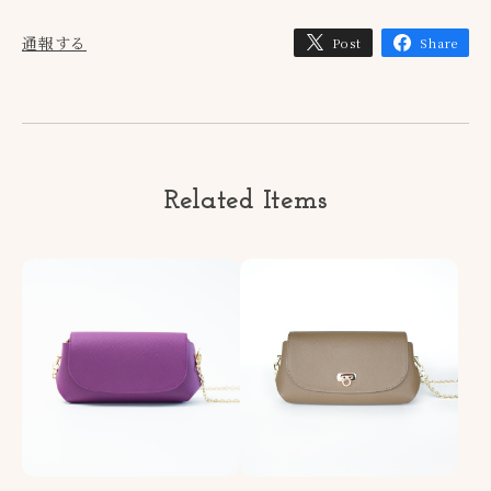
通報する
Post
Share
Related Items