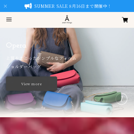
SUMMER SALE 8月16日まで開催中！
mini wallet
Å and things
Opera
シンプルでコンパクト

わたし色のアイテムをオーダー
上質をまとったシンプルなフォルム

三つ折り財布
ショルダーバッグ
View more
View more
View more
1